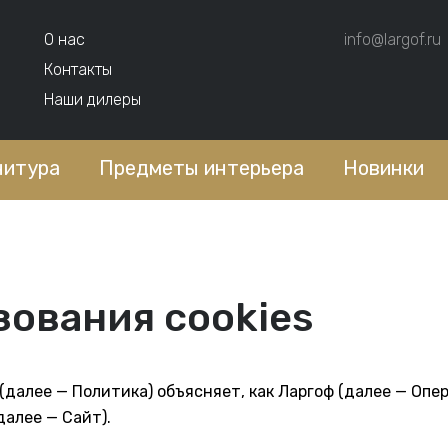
О нас
info@largof.ru
Контакты
Наши дилеры
нитура
Предметы интерьера
Новинки
зования cookies
далее — Политика) объясняет, как Ларгоф (далее — Опер
далее — Сайт).